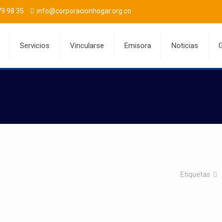
9 98 35
info@corporacionhogar.org.co
Servicios
Vincularse
Emisora
Noticias
G
Etiquetas