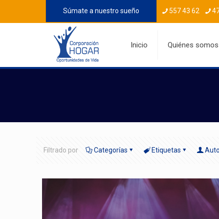
Súmate a nuestro sueño
557 43 62
47
Inicio
Quiénes somos
Filtrado por
Categorías
Etiquetas
Aut