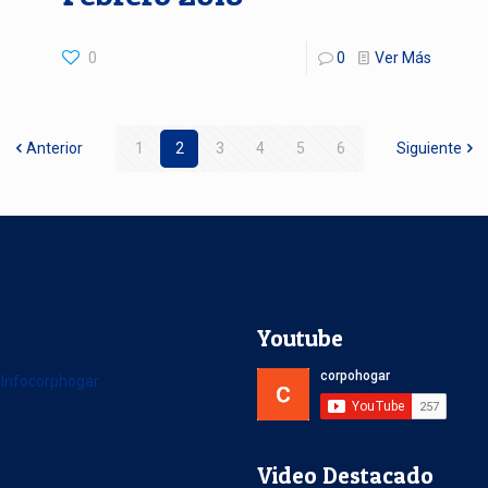
0
0
Ver Más
Anterior
1
2
3
4
5
6
Siguiente
r
Youtube
 Infocorphogar
Video Destacado