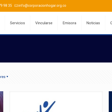
9 98 35
info@corporacionhogar.org.co
Servicios
Vincularse
Emisora
Noticias
G
ores